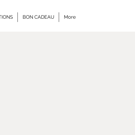
TIONS
BON CADEAU
More