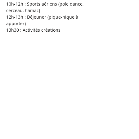
10h-12h : Sports aériens (pole dance, 
cerceau, hamac)
12h-13h : Déjeuner (pique-nique à 
apporter)
13h30 : Activités créations 
Afficher plus
Partager cet événement
1630 Chemin des Combes, 06600 Antibes
stefaniepoledanceantibes@hotmail.com